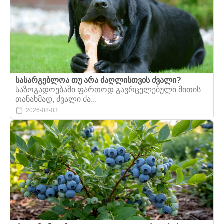
სასარგებლოა თუ არა ძაღლისთვის ძვალი?
საზოგადოებაში ფართოდ გავრცელებული მითის
თანახმად, ძვალი ძა...
2026-08-03