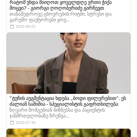
რატომ უნდა მიიღოთ ყოველდღე ერთი ჭიქა
მოცვი? - გიორგი ღოღობერიძე გირჩევთ
თანამედროვე ცხოვრების რიტმი, სტრესი და
გარემო ფაქტორები ყოვ...
2026-08-02
"ტუჩის აუგმენტაცია ხდება „ბოდი ფილერებით“. ეს
ძალიან საშიშია - სპეციალისტის გაფრთხილება
ზღვარი მომგებიან ბიზნესსა და პაციენტის
ჯანმრთელობაზე ზრუნვა...
2026-07-30