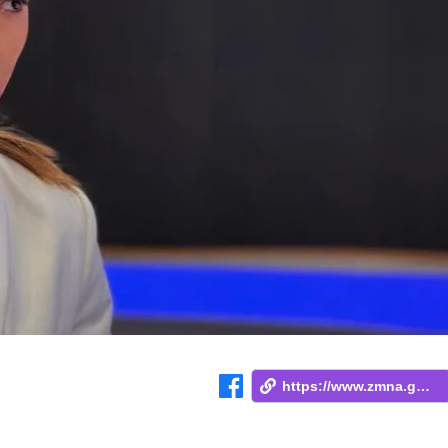
https://www.zmna.ge/news/arts-ojakhis-sh...