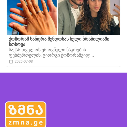
ქოჩორამ სანდრა მენდოსას ხელი ბრაზილიაში
სთხოვა
საქართველოს ეროვნული ნაკრების
ფეხბურთელის, გიორგი ქოჩორაშვილ...
2026-07-08