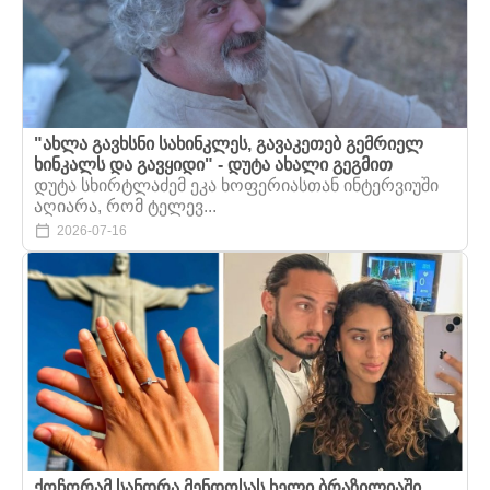
"ახლა გავხსნი სახინკლეს, გავაკეთებ გემრიელ
ხინკალს და გავყიდი" - დუტა ახალი გეგმით
დუტა სხირტლაძემ ეკა ხოფერიასთან ინტერვიუში
აღიარა, რომ ტელევ...
2026-07-16
ქოჩორამ სანდრა მენდოსას ხელი ბრაზილიაში