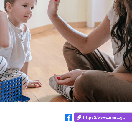
https://www.zmna.ge/news/bavshvebs-astsa...