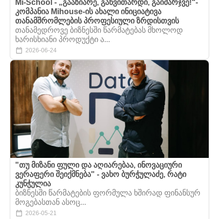
Mi-School - „გააზიარე, განვითარდი, გაიმარჯვე!“-
კომპანია Mihouse-ის ახალი ინიციატივა
თანამშრომლების პროფესიული ზრდისთვის
თანამედროვე ბიზნესში წარმატებას მხოლოდ
ხარისხიანი პროდუქტი ა...
2026-06-24
"თუ მიზანი ფული და აღიარებაა, ინოვაციური
ვერაფერი შეიქმნება" - ვახო ბურჭულაძე, რატი
კუნჭულია
ბიზნესში წარმატების ფორმულა ხშირად ფინანსურ
მოგებასთან ასოც...
2026-05-21