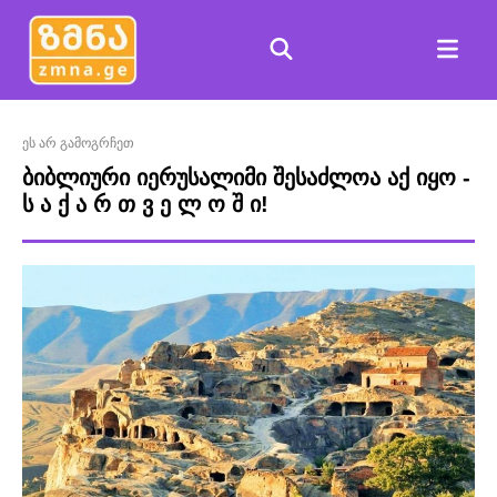
ეს არ გამოგრჩეთ
ბიბლიური იერუსალიმი შესაძლოა აქ იყო -
ს ა ქ ა რ თ ვ ე ლ ო შ ი!