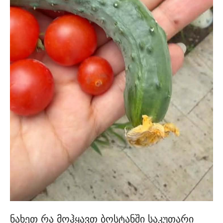
ნახეთ რა მოჰყავთ ბოსტანში საკუთარი