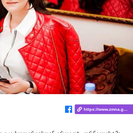
https://www.zmna.ge/news/davtesavt-da-ga...