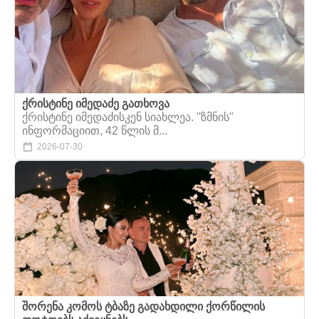
ქრისტინე იმედაძე გათხოვა
ქრისტინე იმედაძისკენ სიახლეა. "ზმნის"
ინფორმაციით, 42 წლის მ...
2026-07-30
შორენა კომოს ტბაზე გადახდილი ქორწილის