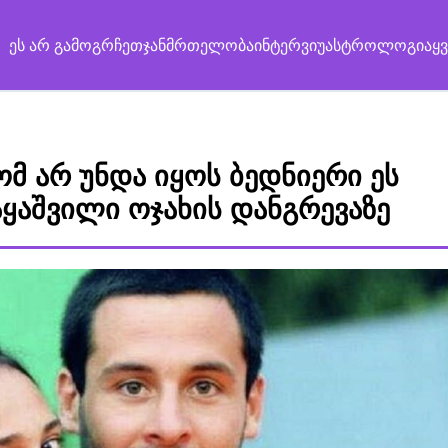
ეს არ გამოგრჩეთ
ჯანმრთელობა
ინტერვიუ
ასტროლოგია
ყ
მ არ უნდა იყოს ბედნიერი ეს
მაყაშვილი ოჯახის დანგრევაზე