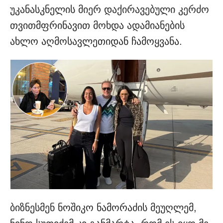
უკანასკნელის მიერ დაქირავებული კერძო
თვითმფრინავით მოხდა ადამიანების
ახლო აღმოსავლეთიდან ჩამოყვანა.
ბიზ­ნეს­მენ ნო­ში­კო ნა­მო­რა­ძის მე­უღ­ლემ,