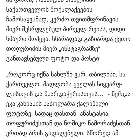
საქართველოს მოქალაქეების
ჩამოსაყვანად, კერძო თვითმფრინავის
მიერ შესრულებულ პირველ რეისს, დიდი
ხმაური მოჰყვა. სწარაფად გაზიარდა ქეთო
თოფურიძის მიერ „ინსტაგრამზე“
განთავსებული ფოტო და პოსტი:
„რო­გორც იქნა სახ­ლში ვარ. თბი­ლი­სი, სა­
ქარ­თვე­ლო. მად­ლო­ბა ყვე­ლას სიყ­ვა­რუ­
ლის­თვის და მხარ­და­ჭე­რის­თვის…“ - წერდა
ეკა კახიანის ნაბოლარა ქალიშილი
ფოტოზე, სადაც დასთან, ანასტასია
თოფურიძესთან და ნოშიკო ნამორაძესთან
ერთად არის გადაღებული. სწორედ ამ