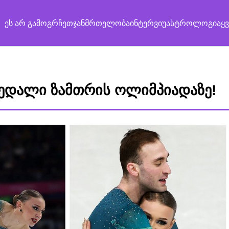
ეს არ გამოგრჩეთ
ჯანმრთელობა
ინტერვიუ
ასტროლოგია
ყ
ედალი ზამთრის ოლიმპიადაზე!