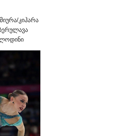
მიურა/კიჰარა
/ბერულავა
ვოლოდინი