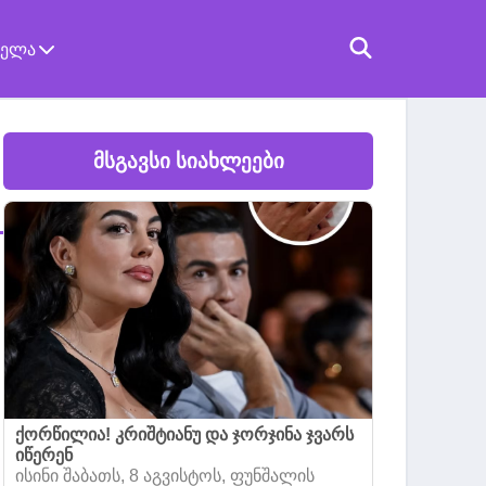
ველა
მსგავსი სიახლეები
ქორწილია! კრიშტიანუ და ჯორჯინა ჯვარს
იწერენ
ისინი შაბათს, 8 აგვისტოს, ფუნშალის