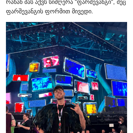
რახან მას აქვს სიმღერა "ფარშევანგი", მეც
ფარშევანგის ფორმით მივედი.