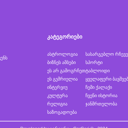
კატეგორიები
ასტროლოგია
სასარგებლო რჩევე
ვენს
ბიზნეს ამბები
სპორტი
ეს არ გამოგრჩეთ
ტაბლოიდი
ეს გემრიელია
ყველაფერი ბავშვე
ინტერვიუ
ჩემი ქალაქი
კულტურა
ჩვენი ისტორია
რელიგია
ჯანმრთელობა
საზოგადოება