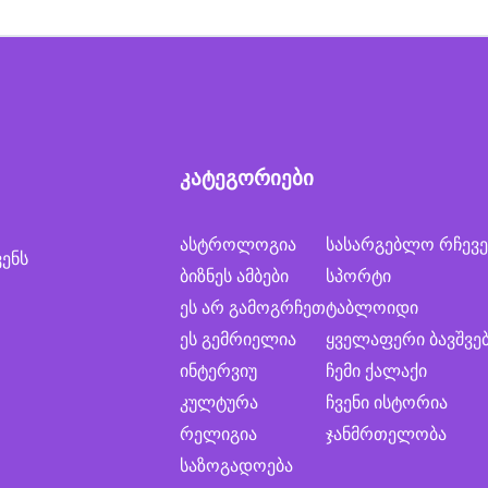
კატეგორიები
ასტროლოგია
სასარგებლო რჩევე
ვენს
ბიზნეს ამბები
სპორტი
ეს არ გამოგრჩეთ
ტაბლოიდი
ეს გემრიელია
ყველაფერი ბავშვე
ინტერვიუ
ჩემი ქალაქი
კულტურა
ჩვენი ისტორია
რელიგია
ჯანმრთელობა
საზოგადოება