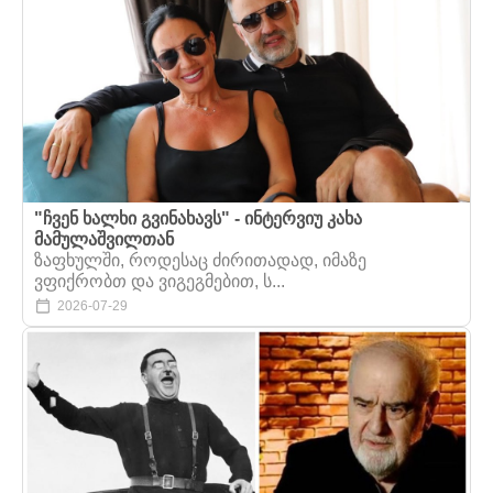
"ჩვენ ხალხი გვინახავს" - ინტერვიუ კახა
მამულაშვილთან
ზაფხულში, როდესაც ძირითადად, იმაზე
ვფიქრობთ და ვიგეგმებით, ს...
2026-07-29