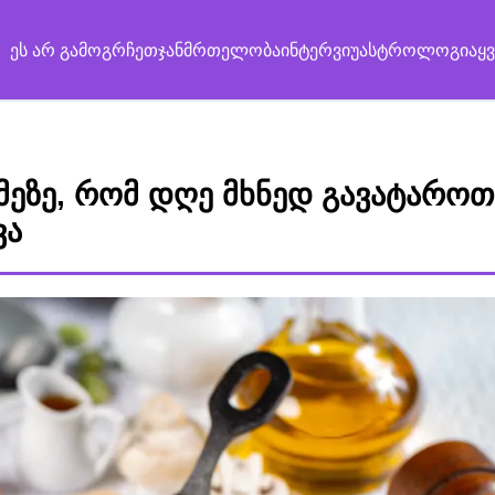
ეს არ გამოგრჩეთ
ჯანმრთელობა
ინტერვიუ
ასტროლოგია
ყ
მეზე, რომ დღე მხნედ გავატაროთ
ვა