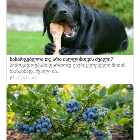
სასარგებლოა თუ არა ძაღლისთვის ძვალი?
საზოგადოებაში ფართოდ გავრცელებული მითის
თანახმად, ძვალი ძა...
2026-08-03