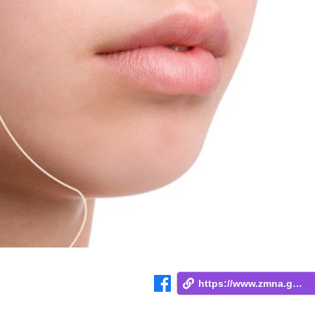
https://www.zmna.ge/news/ratom-chndeba-a...