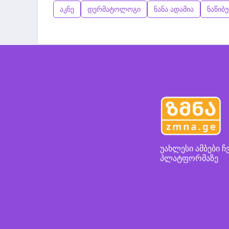
აკნე
დერმატოლოგი
ნანა ადამია
ნაწიბ
უახლესი ამბები ჩ
პლატფორმაზე