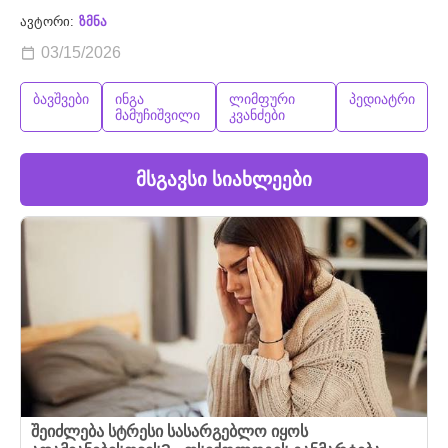
ავტორი:
ზმნა
03/15/2026
ბავშვები
ინგა
ლიმფური
პედიატრი
მამუჩიშვილი
კვანძები
მსგავსი სიახლეები
შეიძლება სტრესი სასარგებლო იყოს