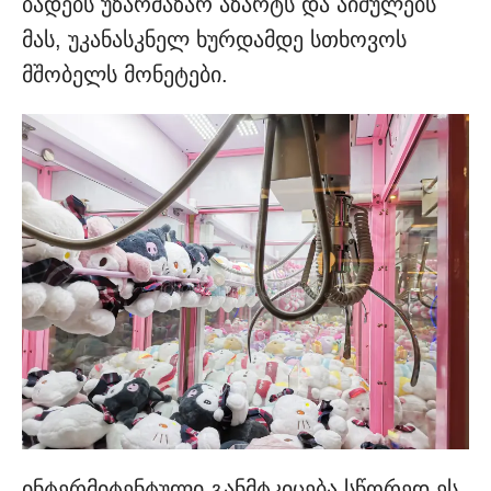
ბადებს უზარმაზარ აზარტს და აიძულებს
მას, უკანასკნელ ხურდამდე სთხოვოს
მშობელს მონეტები.
ინტერმიტენტული განმტკიცება სწორედ ეს