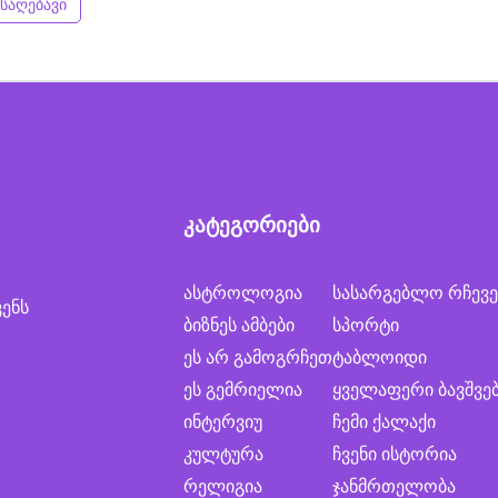
საღებავი
კატეგორიები
ასტროლოგია
სასარგებლო რჩევე
ვენს
ბიზნეს ამბები
სპორტი
ეს არ გამოგრჩეთ
ტაბლოიდი
ეს გემრიელია
ყველაფერი ბავშვე
ინტერვიუ
ჩემი ქალაქი
კულტურა
ჩვენი ისტორია
რელიგია
ჯანმრთელობა