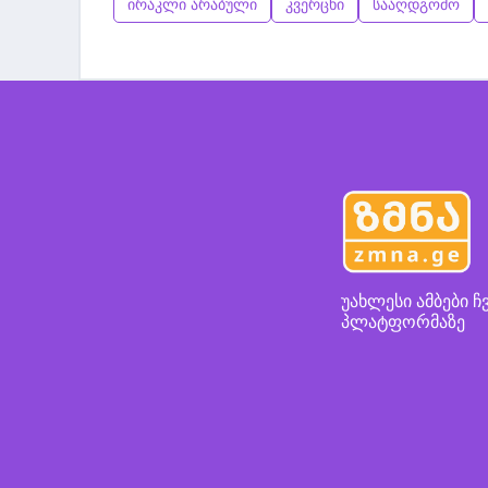
ირაკლი არაბული
კვერცხი
სააღდგომო
უახლესი ამბები ჩ
პლატფორმაზე