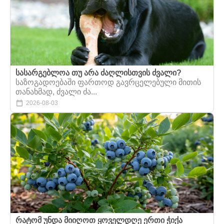
სასარგებლოა თუ არა ძაღლისთვის ძვალი?
საზოგადოებაში ფართოდ გავრცელებული მითის
თანახმად, ძვალი ძა...
2026-08-03
რატომ უნდა მიიღოთ ყოველდღე ერთი ჭიქა