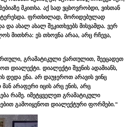
ბებიაზე
მკითხა. აქ
სად
ვცხოვრობდი, ვისთან
ნტერესდა. ფრთხილად, მორიდებულად
და
და
ახალ
ახალ
შეკითხვებს
მისვამდა. ვერ
ლოს
მითხრა: ეს
თხოვნა
არაა, არც
რჩევა,
ართული, გრამატიკული
ქართულით, შეეცადეთ
ყოთ
დიალექტი. დიალექტი
შვენის
ადამიანს,
ის
დედა
ენა. არ
დაუჯეროთ
არავის
ვინც
თ
მან
არაფერი
იცის
არც
ენის, არც
ება
რამე. იმეტყველეთ
გრამატიკული
ებით
გამოიყენოთ
დიალექტური
ფორმები."