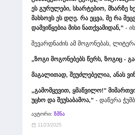
ეს
გურულები, სხარტებიო, მხარზე
ხ
მახსოვს
ეს
დღე. რა
ეცვა, მე
რა
მეც
დამვიწყებია
მისი
ნათქვამიდან,”
- ი
შევარდნაძის ამ მოგონებას, ლიტერ
„ზოგი
მოგონებებს
წერს, ზოგიც - გ
მაგალითად, შეუძლებელია, ანას
ვი
„გამომყევით, ყმაწვილო!" მიმართვ
უცხო
და
შეუსაბამოა,”
- დაწერა ჭუმბ
ავტორი:
ზმნა
11/23/2025