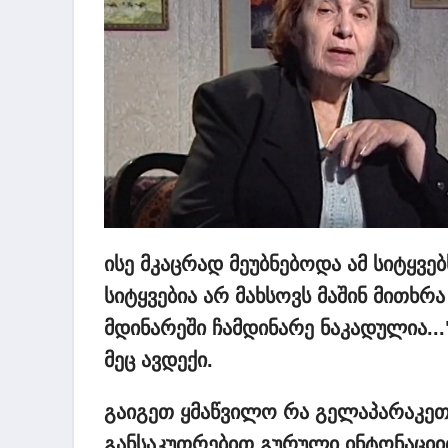
ისე
მკაცრად
მეუბნებოდა
ამ
სიტყვებ
სიტყვებია
არ
მახსოვს
მაშინ
მითხრა
მდინარეში
ჩამდინარე
ნაკადულია..
მეც
ავდექი.
გაიგეთ
ყმაწვილო
რა
გელაპარაკეთ
განსაკუთრებით
გურული
ინტონაცი