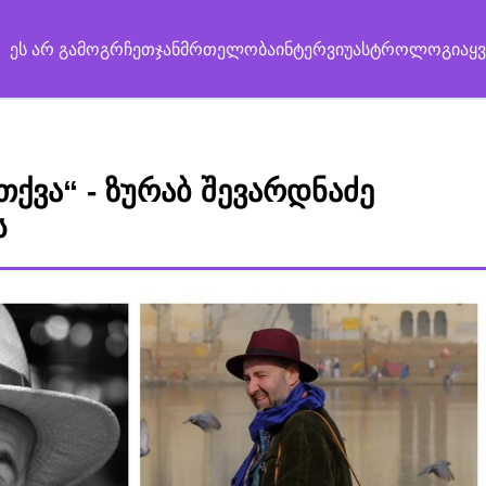
ეს არ გამოგრჩეთ
ჯანმრთელობა
ინტერვიუ
ასტროლოგია
ყ
თქვა“ - ზურაბ შევარდნაძე
ს