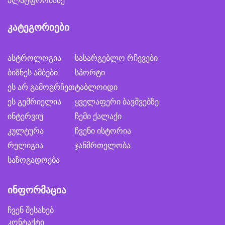
პლატფორმაზე
კატეგორიები
ასტროლოგია
სასარგებლო რჩევები
ბიზნეს ამბები
სპორტი
ეს არ გამოგრჩეთ
ტაბლოიდი
ეს გემრიელია
ყველაფერი ბავშვებზე
ინტერვიუ
ჩემი ქალაქი
კულტურა
ჩვენი ისტორია
რელიგია
ჯანმრთელობა
საზოგადოება
ინფორმაცია
ჩვენ შესახებ
კონტაქტი