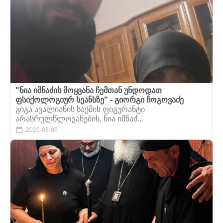
"ნია იმნაძის მოყვანა ჩემთან უნდოდათ
ფსიქოლოგიურ სეანსზე" - გიორგი ჩოგოვაძე
გიგა ავალიანის საქმის ფიგურანტი
არასრულწლოვანების, ნია იმნაძ...
2026-08-06