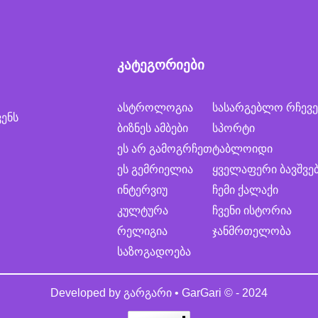
კატეგორიები
ასტროლოგია
სასარგებლო რჩევე
ვენს
ბიზნეს ამბები
სპორტი
ეს არ გამოგრჩეთ
ტაბლოიდი
ეს გემრიელია
ყველაფერი ბავშვე
ინტერვიუ
ჩემი ქალაქი
კულტურა
ჩვენი ისტორია
რელიგია
ჯანმრთელობა
საზოგადოება
Developed by
გარგარი • GarGari
© - 2024