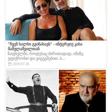
"ჩვენ ხალხი გვინახავს" - ინტერვიუ კახა
მამულაშვილთან
ზაფხულში, როდესაც ძირითადად, იმაზე
ვფიქრობთ და ვიგეგმებით, ს...
2026-07-29