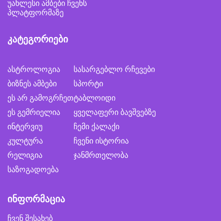
უახლესი ამბები ჩვენს
პლატფორმაზე
კატეგორიები
ასტროლოგია
სასარგებლო რჩევები
ბიზნეს ამბები
სპორტი
ეს არ გამოგრჩეთ
ტაბლოიდი
ეს გემრიელია
ყველაფერი ბავშვებზე
ინტერვიუ
ჩემი ქალაქი
კულტურა
ჩვენი ისტორია
რელიგია
ჯანმრთელობა
საზოგადოება
ინფორმაცია
ჩვენ შესახებ