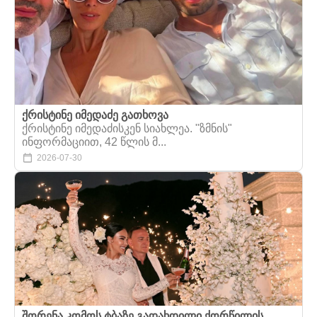
ქრისტინე იმედაძე გათხოვა
ქრისტინე იმედაძისკენ სიახლეა. "ზმნის"
ინფორმაციით, 42 წლის მ...
2026-07-30
შორენა კომოს ტბაზე გადახდილი ქორწილის